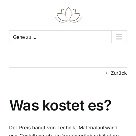
Z
u
m
I
n
Gehe zu ...
h
a
l
t
Zurück
s
p
r
Was kostet es?
i
n
g
e
Der Preis hängt von Technik, Materialaufwand
n
und Gestaltung ab, im Vorgespräch erhältst du