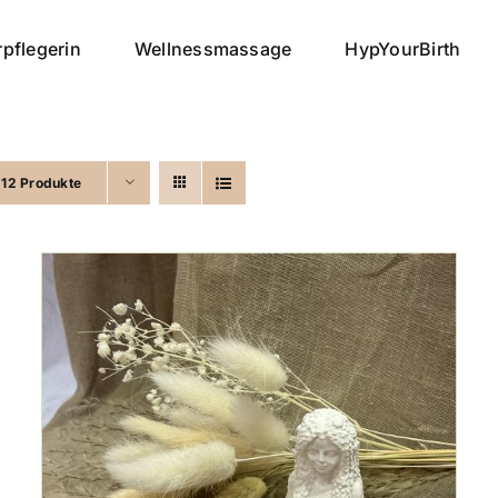
pflegerin
Wellnessmassage
HypYourBirth
e
12 Produkte