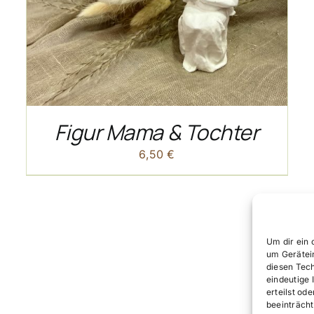
Figur Mama & Tochter
6,50
€
Um dir ein 
um Gerätei
diesen Tec
eindeutige 
erteilst o
beeinträcht