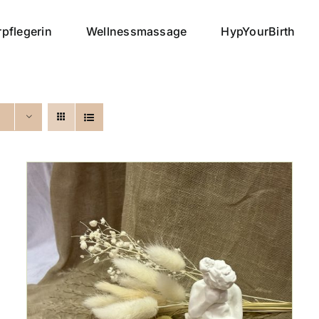
pflegerin
Wellnessmassage
HypYourBirth