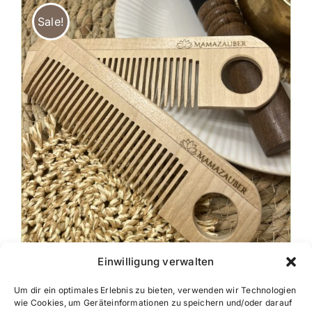
Sale!
Einwilligung verwalten
Geburtskamm
Um dir ein optimales Erlebnis zu bieten, verwenden wir Technologien
wie Cookies, um Geräteinformationen zu speichern und/oder darauf
U
A
15,00
€
17,90
€