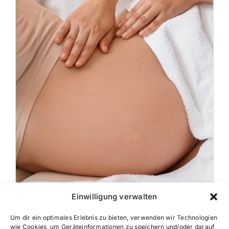
Einwilligung verwalten
Mamazauber Massage –
Um dir ein optimales Erlebnis zu bieten, verwenden wir Technologien
Schwangerschaft
wie Cookies, um Geräteinformationen zu speichern und/oder darauf