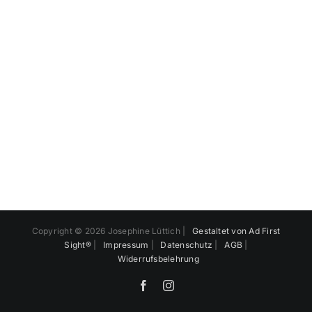
Copyright ©
2026 Josephine Lüttich |
Gestaltet von Ad First
Sight®
|
Impressum
|
Datenschutz
|
AGB
|
Widerrufsbelehrung
F
I
a
n
c
s