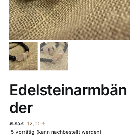
Edelsteinarmbän
der
U
A
12,00
€
15,50
€
r
k
5 vorrätig (kann nachbestellt werden)