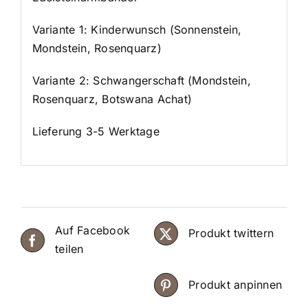
w
2
n
a
,
Variante 1: Kinderwunsch (Sonnenstein,
d
r
0
Mondstein, Rosenquarz)
e
:
0
r
Variante 2: Schwangerschaft (Mondstein,
1
M
Rosenquarz, Botswana Achat)
5
€
e
,
.
n
Lieferung 3-5 Werktage
5
g
0
e
€
Auf Facebook
Produkt twittern
teilen
Produkt anpinnen