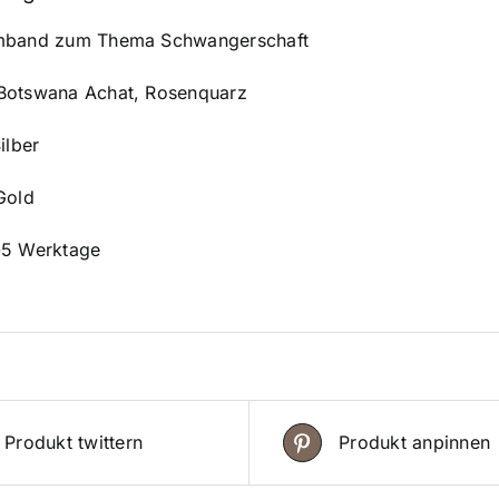
,
.
t
5
M
rmband zum Thema Schwangerschaft
0
e
Botswana Achat, Rosenquarz
n
€
g
ilber
e
Gold
-5 Werktage
Produkt twittern
Produkt anpinnen