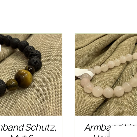
IN DEN WARENKORB
/
DETAILS
band Schutz,
Armband Lie