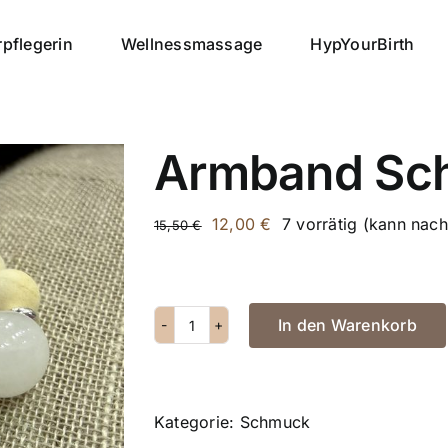
pflegerin
Wellnessmassage
HypYourBirth
Armband Sc
U
A
12,00
€
7 vorrätig (kann nach
15,50
€
r
k
s
t
p
u
In den Warenkorb
r
e
A
ü
l
r
n
l
m
g
e
b
Kategorie:
Schmuck
l
r
a