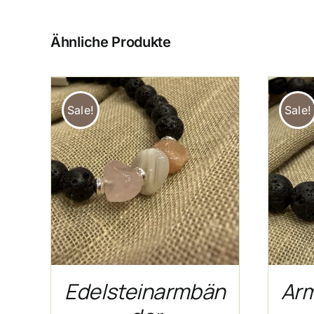
Ähnliche Produkte
Sale!
Sale!
/
IN DEN WARENKORB
/
DETAILS
Edelsteinarmbän
Arm